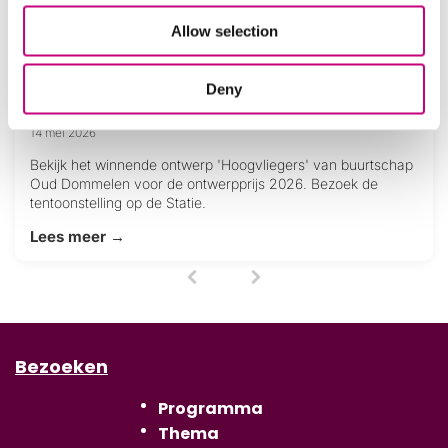
Allow selection
Ontwerpprijs 2026
Deny
14 mei 2026
Bekijk het winnende ontwerp 'Hoogvliegers' van buurtschap
Oud Dommelen voor de ontwerpprijs 2026. Bezoek de
tentoonstelling op de Statie.
Lees meer →
1
(
c
u
r
r
Bezoeken
e
n
t
Programma
)
Thema