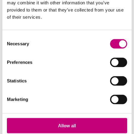
may combine it with other information that you’ve
provided to them or that they’ve collected from your use
of their services.
DHZ steunt de buurtschappen
Consent
23 juni 2026
Necessary
Selection
DHZ steunt buurtschappen met cadeaubonnen voor de
bouw van een corso- en jeugdwagen. Neem contact op
voor meer informatie!
Preferences
Lees meer →
Statistics
Marketing
Allow all