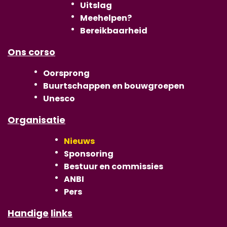
Uitslag
Meehelpen?
Bereikbaarheid
Ons corso
Oorsprong
Buurtschappen en bouwgroepen
Unesco
Or
g
anisatie
Nieuws
Sponsoring
Bestuur en commissies
ANBI
Pers
Handi
g
e
links